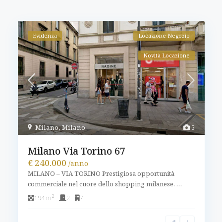
Evidenza
Locazione Negozio
Novità Locazione
Milano
,
Milano
5
Milano Via Torino 67
€ 240.000
/anno
MILANO – VIA TORINO Prestigiosa opportunità
commerciale nel cuore dello shopping milanese.
…
2
194 m
2
7