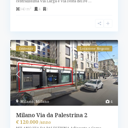
centralissima Via Larga e Via Festa del Pe
…
2
340 m
4
2
Evidenza
Locazione Negozio
Milano
,
Milano
4
Milano Via da Palestrina 2
€ 120.000
/anno