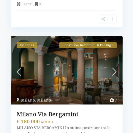
2
588 m
10
Evidenza
Locazione Immobile Di Prestigio
Milano
,
Milano
7
Milano Via Bergamini
€ 180.000
/anno
MILANO VIA BERGAMINI In ottima posizione tra la