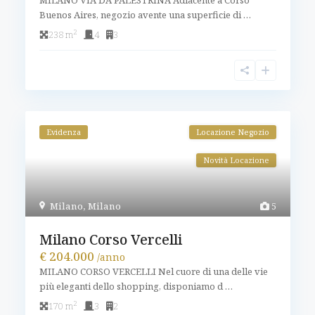
MILANO VIA DA PALESTRINA Adiacente a Corso
Buenos Aires, negozio avente una superficie di
…
2
238 m
4
3
Evidenza
Locazione Negozio
Novità Locazione
Milano
,
Milano
5
Milano Corso Vercelli
€ 204.000
/anno
MILANO CORSO VERCELLI Nel cuore di una delle vie
più eleganti dello shopping, disponiamo d
…
2
170 m
3
2