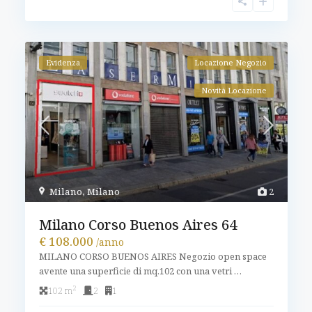
Evidenza
Locazione Negozio
Novità Locazione
Milano
,
Milano
2
Milano Corso Buenos Aires 64
€ 108.000
/anno
MILANO CORSO BUENOS AIRES Negozio open space
avente una superficie di mq.102 con una vetri
…
2
102 m
2
1