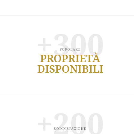
+300
POPOLARE
PROPRIETÀ
DISPONIBILI
+200
SODDISFAZIONE