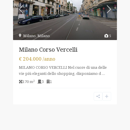
Milano
,
Milano
5
Milano Corso Vercelli
€ 204.000
/anno
MILANO CORSO VERCELLI Nel cuore di una delle
vie più eleganti dello shopping, disponiamo d
…
2
170 m
3
2