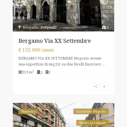
Bergamo
,
Bergamo
9
Bergamo Via XX Settembre
€ 132.000
/anno
BERGAMO VIA XX SETTEMBRE Negozio avente
una superficie di mq.251 su due livelli fuori terr
…
2
319 m
5
2
Evidenza
Locazione Negozio
Novità Locazione