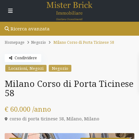
Ricerca avanzata
Homepage
Negozio
Milano Corso di Porta Ticinese 58
Condividere
,
Locazioni
Negozi
Negozio
Milano Corso di Porta Ticinese
58
€ 60.000
/anno
corso di porta ticinese 58,
Milano
,
Milano